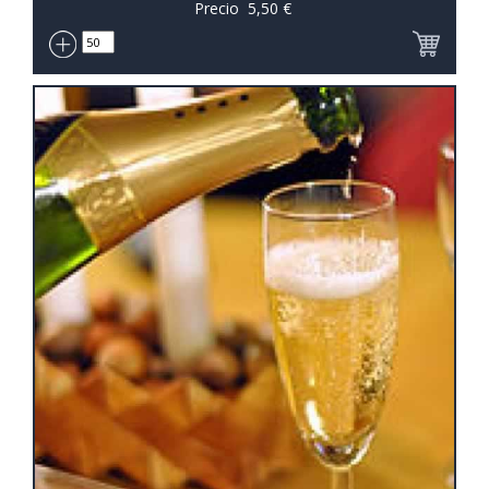
Precio
5,50
€