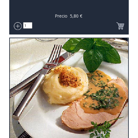
Precio
5,80
€