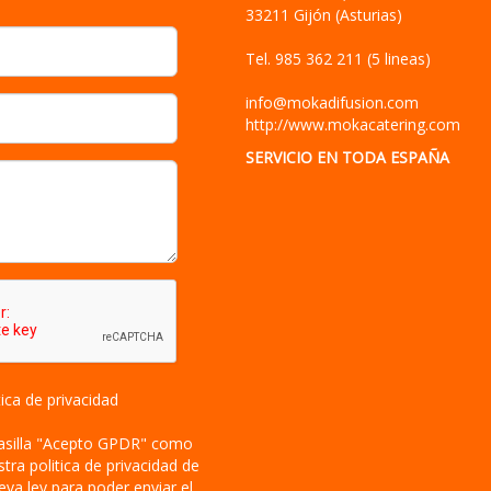
33211
Gijón
(
Asturias
)
Tel.
985 362 211 (5 lineas)
info@mokadifusion.com
http://www.mokacatering.com
SERVICIO EN TODA ESPAÑA
tica de privacidad
asilla "Acepto GPDR" como
tra politica de privacidad de
eva ley para poder enviar el