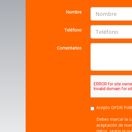
Nombre
Teléfono
Comentarios
Acepto GPDR
Poli
Debes marcar la c
aceptación de nues
datos, según la nu