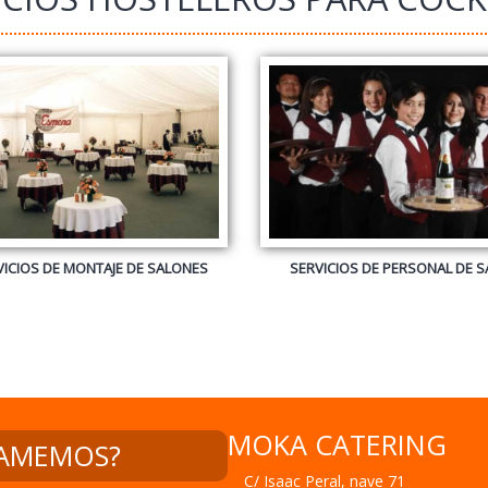
MOKA CATERING
LAMEMOS?
C/ Isaac Peral, nave 71