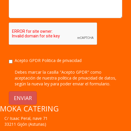
Acepto GPDR
Politica de privacidad
Debes marcar la casilla "Acepto GPDR" como
aceptación de nuestra politica de privacidad de datos,
según la nueva ley para poder enviar el formulario.
ENVIAR
MOKA CATERING
C/ Isaac Peral, nave 71
33211
Gijón
(
Asturias
)