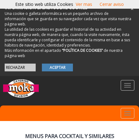
Este sitio web utiliza Cookies
Ver mas
Cerrar aviso
INFORMACIÓN BÁSICA SOBRE COOKIES
X
Una cookie o galleta informática es un pequeño archivo de
información que se guarda en su navegador cada vez que visita nuestra
página web.
La utilidad de las cookies es guardar el historial de su actividad en
nuestra página web, de manera que, cuando la visite nuevamente, ésta
pueda identificarle y configurar el contenido de la misma en base a sus
hábitos de navegación, identidad y preferencias.
Más información en el apartado
“POLÍTICA DE COOKIES”
de nuestra
página web
RECHAZAR
ACEPTAR
Toggl
navig
Toggl
navig
MENUS PARA COCKTAIL Y SIMILARES