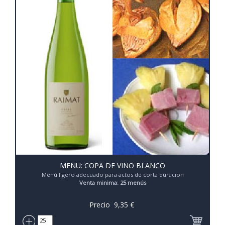
MENU: COPA DE VINO BLANCO
Menú ligero adecuado para actos de corta duracion
Venta minima: 25 menús
Precio
9,35
€