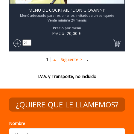
MENU DE COCKTAIL "DON GIOVANNI"
Menú adecuado para recibir a los invitados a un banquete
Venta minima 24 menús
Precio por menú
Precio
20,00
€
1
|
2
.
Siguiente >
I.V.A. y Transporte, no incluido
¿QUIERE QUE LE LLAMEMOS?
Nombre