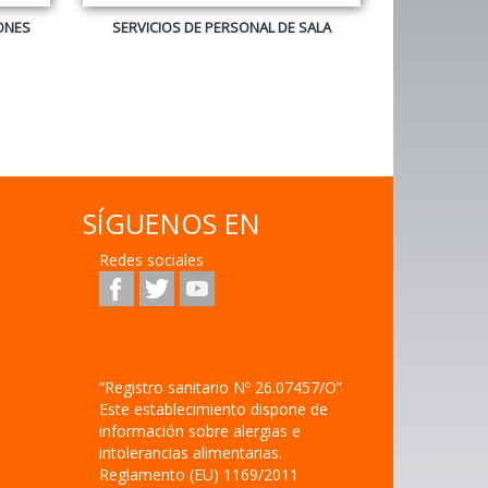
SÍGUENOS EN
Redes sociales
“Registro sanitario Nº 26.07457/O”
Este establecimiento dispone de
información sobre alergias e
intolerancias alimentarias.
Reglamento (EU) 1169/2011