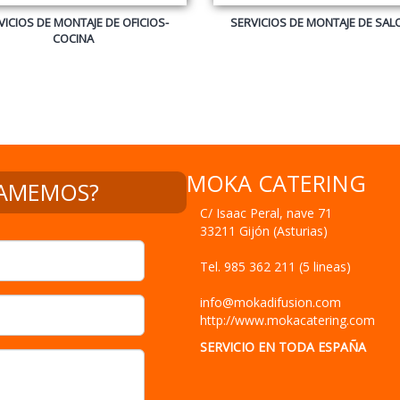
MOKA CATERING
C/ Isaac Peral, nave 71
33211
Gijón
(
Asturias
)
Tel.
985 362 211 (5 lineas)
info@mokadifusion.com
http://www.mokacatering.com
SERVICIO EN TODA ESPAÑA